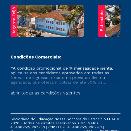
Regente Feijó
Patrocínio
Condições Comerciais:
*A condição promocional de 1ª mensalidade isenta,
aplica-se aos candidatos aprovados em todas as
formas de ingresso, exceto na prova on-line ou
agendada, que ofertam bolsas de até 50% de
desconto, ambos ingressantes no semestre vigente,
que ainda não tenham efetivado e/ou não tenham
abrir todas as condições vigentes
cancelado ou trancado sua matrícula em uma das
Instituições da Cruzeiro do Sul Educacional, no
período de um ano. Tais condições não se aplicam
aos cursos de Medicina, e também para matriculados
via FIES, Prouni e outros programas governamentais, e
Sociedade de Educação Nossa Senhora do Patrocínio LTDA ©
não se acumula com nenhuma outra campanha
2026 - Todos os direitos reservados. CNPJ Matriz:
ofertada pela Instituição.
45.466.752/0001-80 | CNPJ filial: 45.466.752/0002-61 |