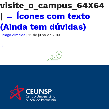
visite_o_campus_64X64
|
←
Ícones com texto
(Ainda tem dúvidas)
Thiago Almeida
|
15 de julho de 2019
←
→