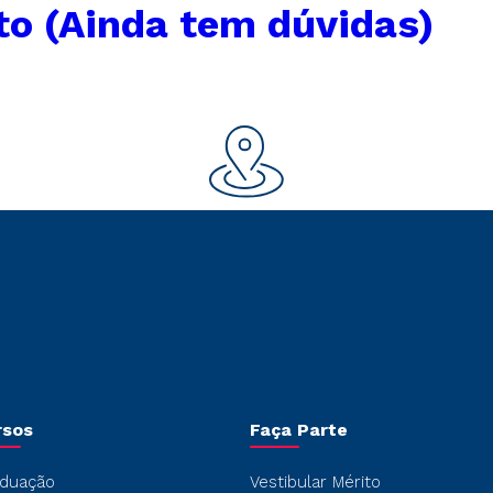
to (Ainda tem dúvidas)
rsos
Faça Parte
duação
Vestibular Mérito