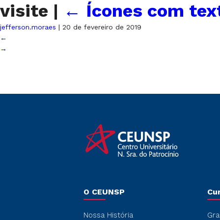
visite
|
←
Ícones com tex
jefferson.moraes
|
20 de fevereiro de 2019
←
→
O CEUNSP
Cu
Nossa História
Gra