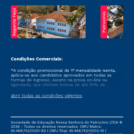
Regente Feijó
Patrocínio
Condições Comerciais:
*A condição promocional de 1ª mensalidade isenta,
aplica-se aos candidatos aprovados em todas as
formas de ingresso, exceto na prova on-line ou
agendada, que ofertam bolsas de até 50% de
desconto, ambos ingressantes no semestre vigente,
que ainda não tenham efetivado e/ou não tenham
abrir todas as condições vigentes
cancelado ou trancado sua matrícula em uma das
Instituições da Cruzeiro do Sul Educacional, no
período de um ano. Tais condições não se aplicam
aos cursos de Medicina, e também para matriculados
via FIES, Prouni e outros programas governamentais, e
Sociedade de Educação Nossa Senhora do Patrocínio LTDA ©
não se acumula com nenhuma outra campanha
2026 - Todos os direitos reservados. CNPJ Matriz:
ofertada pela Instituição.
45.466.752/0001-80 | CNPJ filial: 45.466.752/0002-61 |