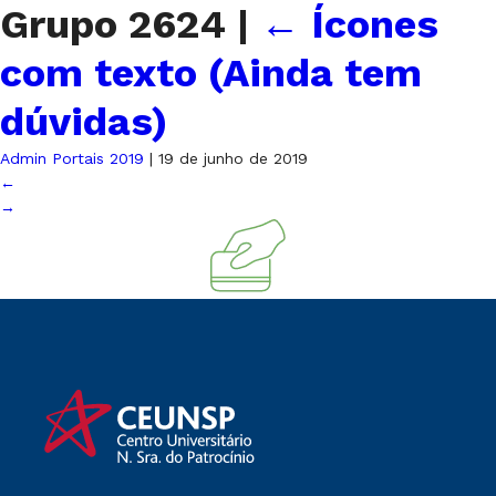
Grupo 2624
|
←
Ícones
com texto (Ainda tem
dúvidas)
Admin Portais 2019
|
19 de junho de 2019
←
→