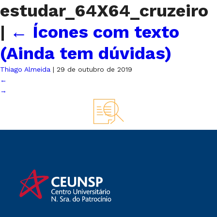
estudar_64X64_cruzeiro
|
←
Ícones com texto
(Ainda tem dúvidas)
Thiago Almeida
|
29 de outubro de 2019
←
→