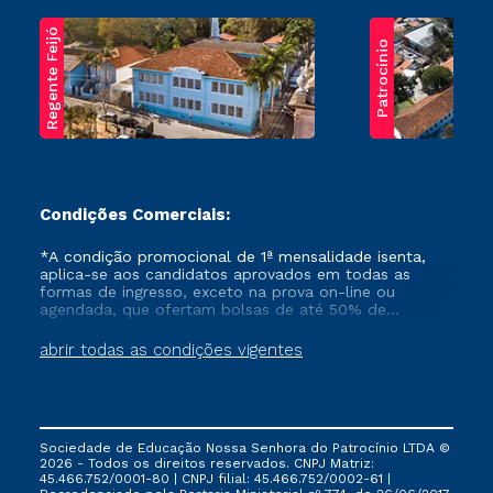
Regente Feijó
Patrocínio
Condições Comerciais:
*A condição promocional de 1ª mensalidade isenta,
aplica-se aos candidatos aprovados em todas as
formas de ingresso, exceto na prova on-line ou
agendada, que ofertam bolsas de até 50% de
desconto, ambos ingressantes no semestre vigente,
que ainda não tenham efetivado e/ou não tenham
abrir todas as condições vigentes
cancelado ou trancado sua matrícula em uma das
Instituições da Cruzeiro do Sul Educacional, no
período de um ano. Tais condições não se aplicam
aos cursos de Medicina, e também para matriculados
via FIES, Prouni e outros programas governamentais, e
Sociedade de Educação Nossa Senhora do Patrocínio LTDA ©
não se acumula com nenhuma outra campanha
2026 - Todos os direitos reservados. CNPJ Matriz:
ofertada pela Instituição.
45.466.752/0001-80 | CNPJ filial: 45.466.752/0002-61 |