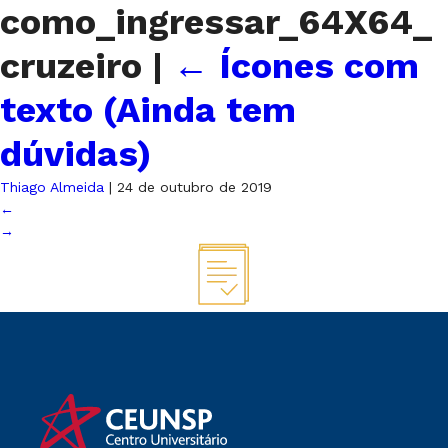
como_ingressar_64X64_
cruzeiro
|
←
Ícones com
texto (Ainda tem
dúvidas)
Thiago Almeida
|
24 de outubro de 2019
←
→