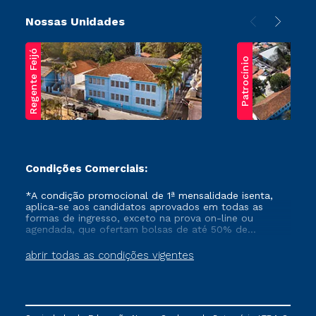
Nossas Unidades
Regente Feijó
Patrocínio
Condições Comerciais:
*A condição promocional de 1ª mensalidade isenta,
aplica-se aos candidatos aprovados em todas as
formas de ingresso, exceto na prova on-line ou
agendada, que ofertam bolsas de até 50% de
desconto, ambos ingressantes no semestre vigente,
que ainda não tenham efetivado e/ou não tenham
abrir todas as condições vigentes
cancelado ou trancado sua matrícula em uma das
Instituições da Cruzeiro do Sul Educacional, no
período de um ano. Tais condições não se aplicam
aos cursos de Medicina, e também para matriculados
via FIES, Prouni e outros programas governamentais, e