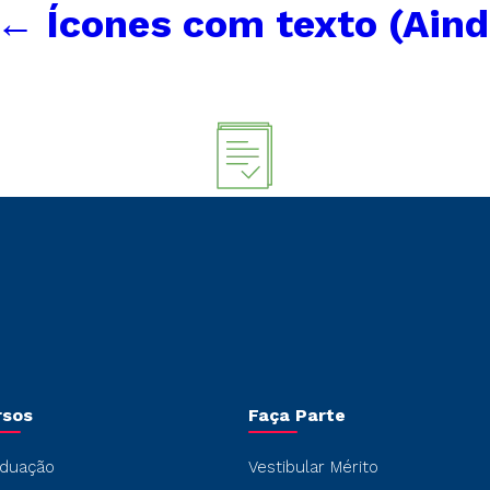
←
Ícones com texto (Ain
rsos
Faça Parte
duação
Vestibular Mérito