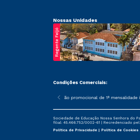
Nossas Unidades
Regente Feijó
Condições Comerciais:
poderão sofrer alterações nos períodos de rematrícula conforme 
*A condição promocional de 1ª mensalidade ise
Sociedade de Educação Nossa Senhora do Patr
filial: 45.466.752/0002-61 | Recredenciado pela
Política de Privacidade
Política de Cookies