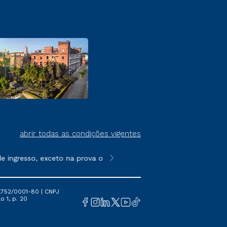
abrir todas as condições vigentes
ingresso, exceto na prova on-line ou agendada, que ofertam bol
**Semipresencial é um formato do E
.752/0001-80 | CNPJ
o 1, p. 20