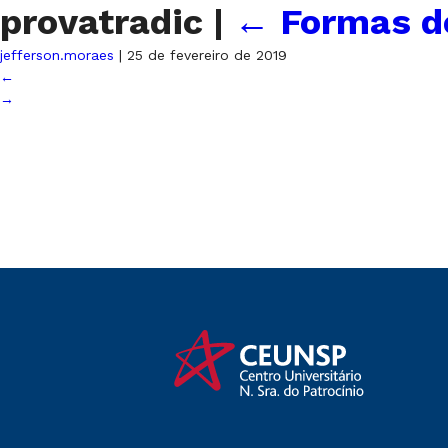
provatradic
|
←
Formas de
jefferson.moraes
|
25 de fevereiro de 2019
←
→