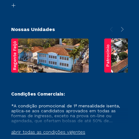
Biblioteca
Transferência
Nossas Unidades
Regente Feijó
Patrocínio
Condições Comerciais:
*A condição promocional de 1ª mensalidade isenta,
aplica-se aos candidatos aprovados em todas as
formas de ingresso, exceto na prova on-line ou
agendada, que ofertam bolsas de até 50% de
desconto, ambos ingressantes no semestre vigente,
que ainda não tenham efetivado e/ou não tenham
abrir todas as condições vigentes
cancelado ou trancado sua matrícula em uma das