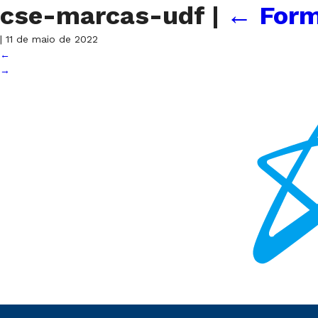
cse-marcas-udf
|
←
Form
|
11 de maio de 2022
←
→