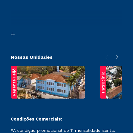
Cursos Profissionalizantes
Sou Ex-Aluno
Ingresso via Enem
Canais de Atendimento
Retorne ao Curso
Acessibilidade
Segunda Graduação
Biblioteca
Transferência
Nossas Unidades
Regente Feijó
Patrocínio
Condições Comerciais:
*A condição promocional de 1ª mensalidade isenta,