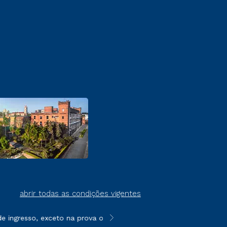
abrir todas as condições vigentes
ingresso, exceto na prova on-line ou agendada, que ofertam bol
**Semipresencial é um formato do E