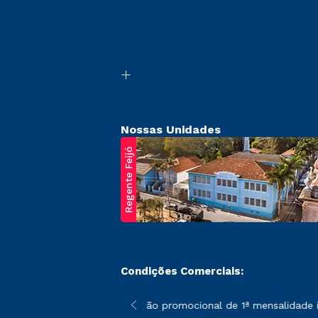
Nossas Unidades
Regente Feijó
Condições Comerciais:
poderão sofrer alterações nos períodos de rematrícula conforme 
*A condição promocional de 1ª mensalidade ise