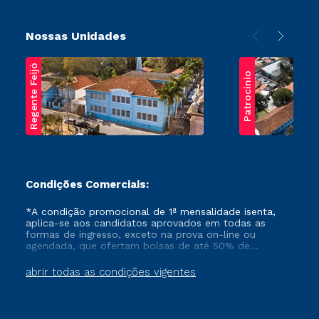
Nossas Unidades
Regente Feijó
Patrocínio
Condições Comerciais:
*A condição promocional de 1ª mensalidade isenta,
aplica-se aos candidatos aprovados em todas as
formas de ingresso, exceto na prova on-line ou
agendada, que ofertam bolsas de até 50% de
desconto, ambos ingressantes no semestre vigente,
que ainda não tenham efetivado e/ou não tenham
abrir todas as condições vigentes
cancelado ou trancado sua matrícula em uma das
Instituições da Cruzeiro do Sul Educacional, no
período de um ano. Tais condições não se aplicam
aos cursos de Medicina, e também para matriculados