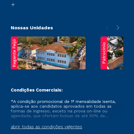
Biblioteca
Transferência
Nossas Unidades
Regente Feijó
Patrocínio
Condições Comerciais:
*A condição promocional de 1ª mensalidade isenta,
aplica-se aos candidatos aprovados em todas as
formas de ingresso, exceto na prova on-line ou
agendada, que ofertam bolsas de até 50% de
desconto, ambos ingressantes no semestre vigente,
que ainda não tenham efetivado e/ou não tenham
abrir todas as condições vigentes
cancelado ou trancado sua matrícula em uma das