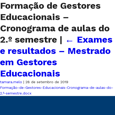
Formação de Gestores
Educacionais –
Cronograma de aulas do
2.º semestre
|
←
Exames
e resultados – Mestrado
em Gestores
Educacionais
tamara.melo
|
28 de setembro de 2019
Formação-de-Gestores-Educacionais-Cronograma-de-aulas-do-
2.º-semestre.docx