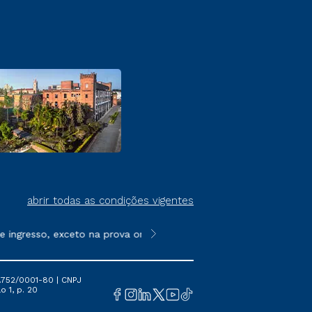
abrir todas as condições vigentes
ingresso, exceto na prova on-line ou agendada, que ofertam bols
**Semipresencial é um formato do E
.752/0001-80 | CNPJ
o 1, p. 20