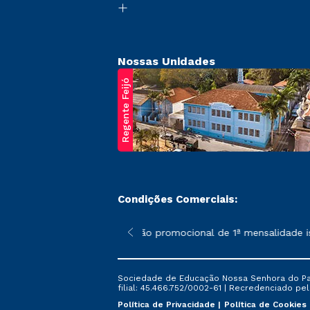
Nossas Unidades
Regente Feijó
Condições Comerciais:
poderão sofrer alterações nos períodos de rematrícula conforme 
*A condição promocional de 1ª mensalidade ise
Sociedade de Educação Nossa Senhora do Patr
filial: 45.466.752/0002-61 | Recredenciado pela
Política de Privacidade
Política de Cookies