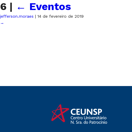
6
|
←
Eventos
jefferson.moraes
|
14 de fevereiro de 2019
→