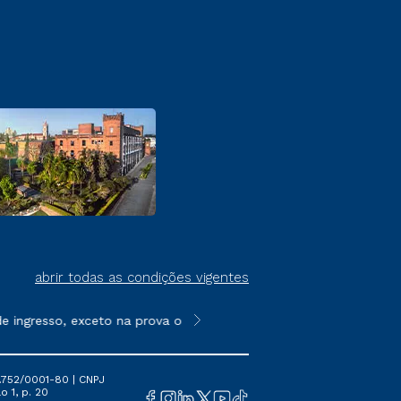
abrir todas as condições vigentes
ingresso, exceto na prova on-line ou agendada, que ofertam bol
**Semipresencial é um formato do E
.752/0001-80 | CNPJ
o 1, p. 20