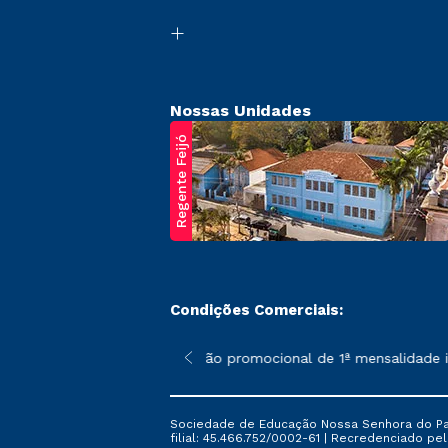
Nossas Unidades
Regente Feijó
Condições Comerciais:
poderão sofrer alterações nos períodos de rematrícula conforme 
*A condição promocional de 1ª mensalidade ise
Sociedade de Educação Nossa Senhora do Patr
filial: 45.466.752/0002-61 | Recredenciado pela