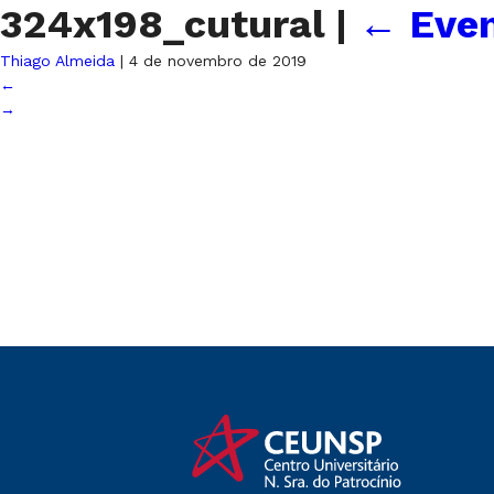
324x198_cutural
|
←
Eve
Thiago Almeida
|
4 de novembro de 2019
←
→