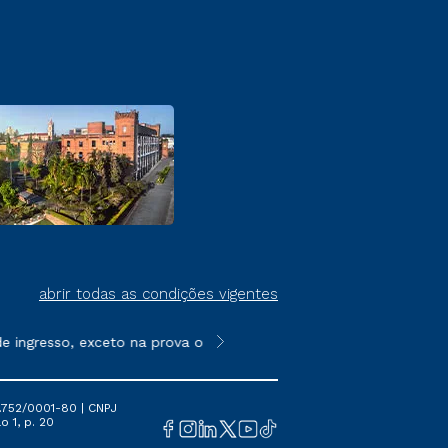
abrir todas as condições vigentes
ingresso, exceto na prova on-line ou agendada, que ofertam bol
**Semipresencial é um formato do E
.752/0001-80 | CNPJ
o 1, p. 20