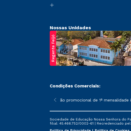
Nossas Unidades
Regente Feijó
Condições Comerciais:
poderão sofrer alterações nos períodos de rematrícula conforme 
*A condição promocional de 1ª mensalidade ise
Sociedade de Educação Nossa Senhora do Patr
filial: 45.466.752/0002-61 | Recredenciado pela
Política de Privacidade
Política de Cookies