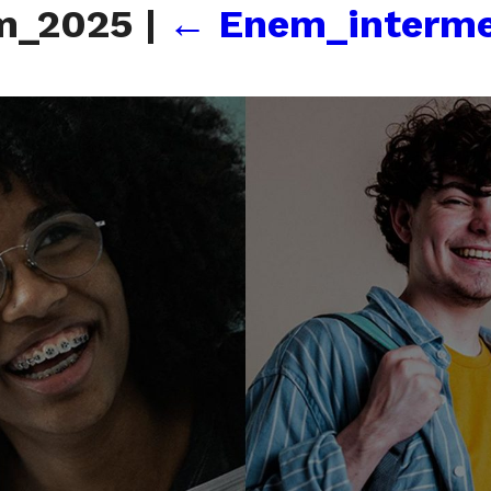
em_2025
|
←
Enem_interme