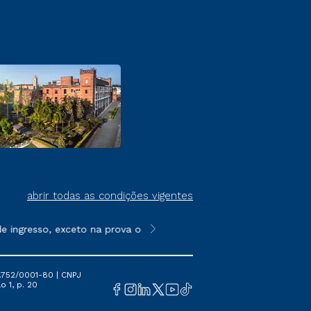
abrir todas as condições vigentes
gresso, exceto na prova on-line ou agendada, que ofertam bolsa
**Semipresencial é um formato do E
.752/0001-80 | CNPJ
o 1, p. 20