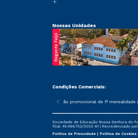
Nossas Unidades
Regente Feijó
Condições Comerciais:
poderão sofrer alterações nos períodos de rematrícula conforme 
*A condição promocional de 1ª mensalidade isent
Sociedade de Educação Nossa Senhora do Patr
filial: 45.466.752/0002-61 | Recredenciado pela
Política de Privacidade
Política de Cookies