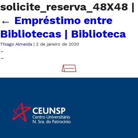
solicite_reserva_48X48
|
←
Empréstimo entre
Bibliotecas | Biblioteca
Thiago Almeida
|
2 de janeiro de 2020
←
→