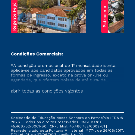
Regente Feijó
Patrocínio
Condições Comerciais:
*A condição promocional de 1ª mensalidade isenta,
aplica-se aos candidatos aprovados em todas as
formas de ingresso, exceto na prova on-line ou
agendada, que ofertam bolsas de até 50% de
desconto, ambos ingressantes no semestre vigente,
que ainda não tenham efetivado e/ou não tenham
abrir todas as condições vigentes
cancelado ou trancado sua matrícula em uma das
Instituições da Cruzeiro do Sul Educacional, no
período de um ano. Tais condições não se aplicam
aos cursos de Medicina, e também para matriculados
via FIES, Prouni e outros programas governamentais, e
Sociedade de Educação Nossa Senhora do Patrocínio LTDA ©
não se acumula com nenhuma outra campanha
2026 - Todos os direitos reservados. CNPJ Matriz:
ofertada pela Instituição.
45.466.752/0001-80 | CNPJ filial: 45.466.752/0002-61 |
Recredenciado pela Portaria Ministerial nº 774, de 26/06/2017,
DOU nº 121, de 27/06/2017, seção 1, p. 20