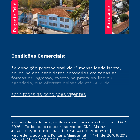
Regente Feijó
Patrocínio
Condições Comerciais:
*A condição promocional de 1ª mensalidade isenta,
aplica-se aos candidatos aprovados em todas as
formas de ingresso, exceto na prova on-line ou
agendada, que ofertam bolsas de até 50% de
desconto, ambos ingressantes no semestre vigente,
que ainda não tenham efetivado e/ou não tenham
abrir todas as condições vigentes
cancelado ou trancado sua matrícula em uma das
Instituições da Cruzeiro do Sul Educacional, no
período de um ano. Tais condições não se aplicam
aos cursos de Medicina, e também para matriculados
via FIES, Prouni e outros programas governamentais, e
Sociedade de Educação Nossa Senhora do Patrocínio LTDA ©
não se acumula com nenhuma outra campanha
2026 - Todos os direitos reservados. CNPJ Matriz:
ofertada pela Instituição.
45.466.752/0001-80 | CNPJ filial: 45.466.752/0002-61 |
Recredenciado pela Portaria Ministerial nº 774, de 26/06/2017,
DOU nº 121, de 27/06/2017, seção 1, p. 20