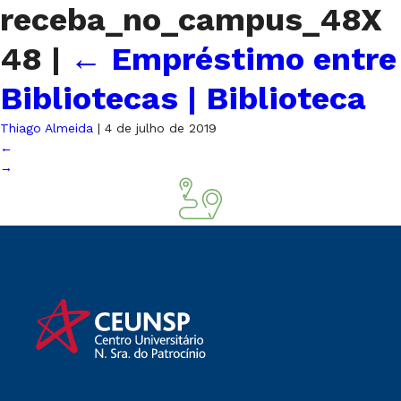
receba_no_campus_48X
48
|
←
Empréstimo entre
Bibliotecas | Biblioteca
Thiago Almeida
|
4 de julho de 2019
←
→