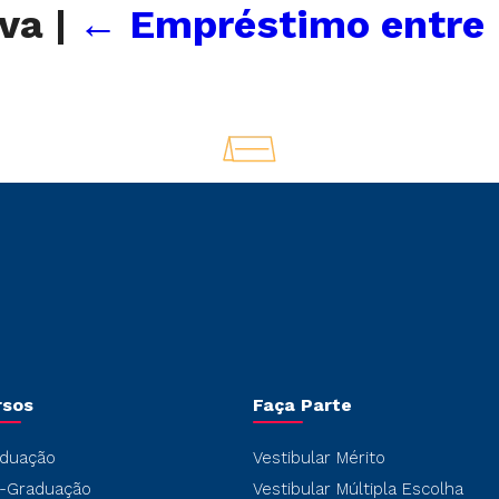
rva
|
←
Empréstimo entre B
rsos
Faça Parte
duação
Vestibular Mérito
-Graduação
Vestibular Múltipla Escolha