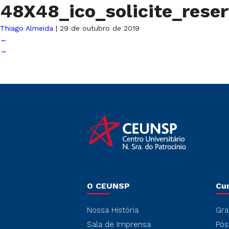
48X48_ico_solicite_rese
Thiago Almeida
|
29 de outubro de 2019
←
→
O CEUNSP
Cu
Nossa História
Gra
Sala de Imprensa
Pós