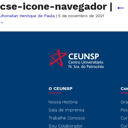
cse-icone-navegador
|
Jhonatan Henrique de Paula
|
5 de novembro de 2021
→
O CEUNSP
Cu
Nossa História
Gra
Sala de Imprensa
Pós
Trabalhe Conosco
Cur
Sou Colaborador
Cur