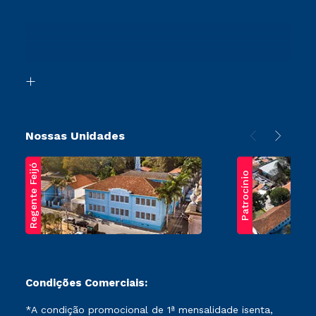
Cursos Profissionalizantes
Sou Ex-Aluno
Ingresso via Enem
Canais de Atendimento
Retorne ao Curso
Acessibilidade
Segunda Graduação
Biblioteca
Transferência
Nossas Unidades
Regente Feijó
Patrocínio
Condições Comerciais:
*A condição promocional de 1ª mensalidade isenta,