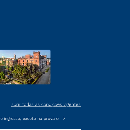
abrir todas as condições vigentes
ingresso, exceto na prova on-line ou agendada, que ofertam bols
**Semipresencial é um formato do E