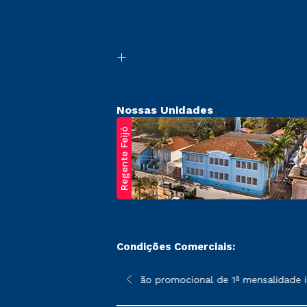
Nossas Unidades
Regente Feijó
Condições Comerciais:
poderão sofrer alterações nos períodos de rematrícula conforme 
*A condição promocional de 1ª mensalidade ise