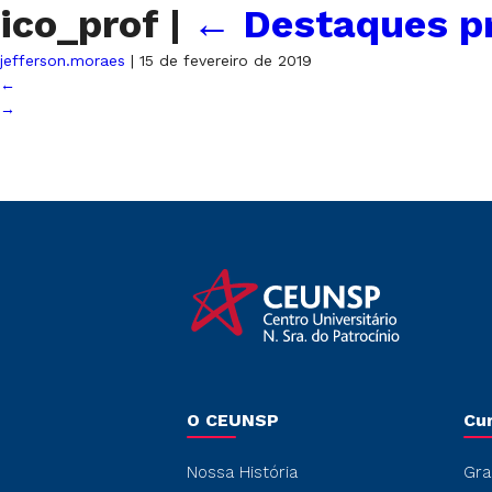
ico_prof
|
←
Destaques pr
jefferson.moraes
|
15 de fevereiro de 2019
←
→
O CEUNSP
Cu
Nossa História
Gra