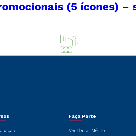
omocionais (5 ícones) – 
rsos
Faça Parte
duação
Vestibular Mérito