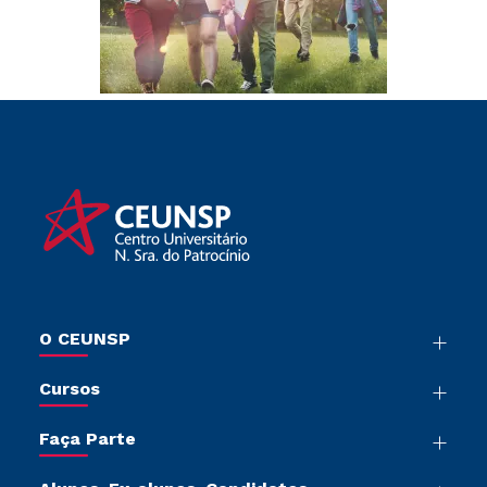
O CEUNSP
Nossa História
Cursos
Sala de Imprensa
Graduação
Trabalhe Conosco
Faça Parte
Pós-Graduação
Sou Colaborador
Vestibular Mérito
Cursos de Medicina