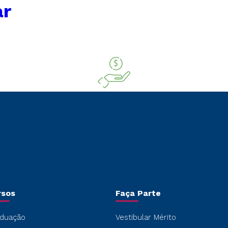
ar
rsos
Faça Parte
duação
Vestibular Mérito