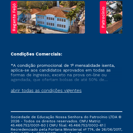
Regente Feijó
Patrocínio
Condições Comerciais:
*A condição promocional de 1ª mensalidade isenta,
aplica-se aos candidatos aprovados em todas as
formas de ingresso, exceto na prova on-line ou
agendada, que ofertam bolsas de até 50% de
desconto, ambos ingressantes no semestre vigente,
que ainda não tenham efetivado e/ou não tenham
abrir todas as condições vigentes
cancelado ou trancado sua matrícula em uma das
Instituições da Cruzeiro do Sul Educacional, no
período de um ano. Tais condições não se aplicam
aos cursos de Medicina, e também para matriculados
via FIES, Prouni e outros programas governamentais, e
Sociedade de Educação Nossa Senhora do Patrocínio LTDA ©
não se acumula com nenhuma outra campanha
2026 - Todos os direitos reservados. CNPJ Matriz:
ofertada pela Instituição.
45.466.752/0001-80 | CNPJ filial: 45.466.752/0002-61 |
Recredenciado pela Portaria Ministerial nº 774, de 26/06/2017,