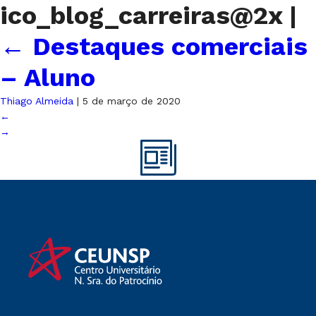
ico_blog_carreiras@2x
|
←
Destaques comerciais
– Aluno
Thiago Almeida
|
5 de março de 2020
←
→