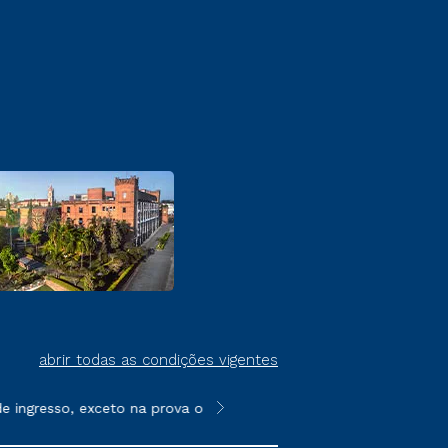
abrir todas as condições vigentes
ingresso, exceto na prova on-line ou agendada, que ofertam bol
**Semipresencial é um formato do E