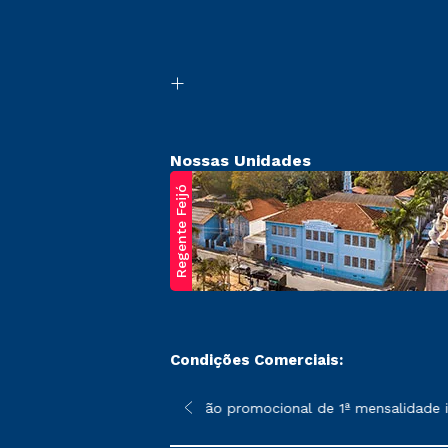
Nossas Unidades
Regente Feijó
Condições Comerciais:
poderão sofrer alterações nos períodos de rematrícula conforme 
*A condição promocional de 1ª mensalidade ise