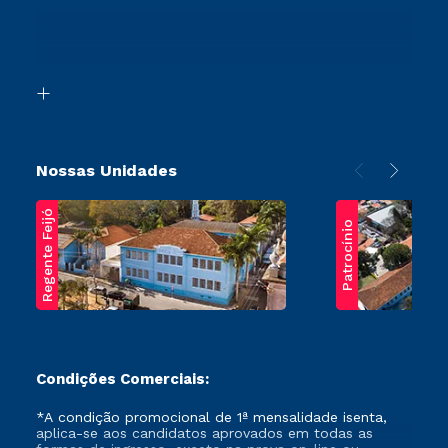
Ingresso via Enem
Canais de Atendimento
Retorne ao Curso
Acessibilidade
Segunda Graduação
Biblioteca
Transferência
Nossas Unidades
Regente Feijó
Patrocínio
Condições Comerciais:
*A condição promocional de 1ª mensalidade isenta,
aplica-se aos candidatos aprovados em todas as