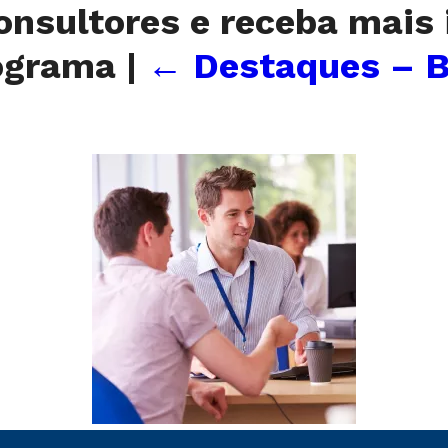
onsultores e receba mais
rograma
|
←
Destaques – B