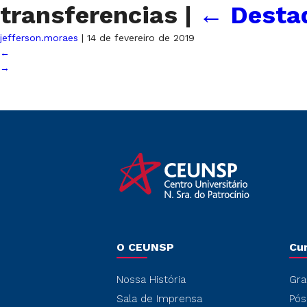
transferencias
|
←
Desta
jefferson.moraes
|
14 de fevereiro de 2019
←
→
O CEUNSP
Cu
Nossa História
Gra
Sala de Imprensa
Pós