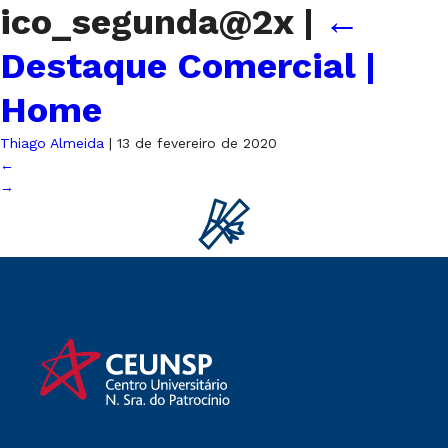
ico_segunda@2x
|
←
Destaque Comercial |
Home
Thiago Almeida
|
13 de fevereiro de 2020
←
→