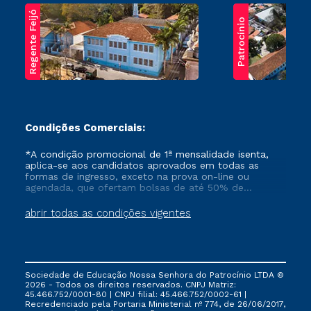
Regente Feijó
Patrocínio
Condições Comerciais:
*A condição promocional de 1ª mensalidade isenta,
aplica-se aos candidatos aprovados em todas as
formas de ingresso, exceto na prova on-line ou
agendada, que ofertam bolsas de até 50% de
desconto, ambos ingressantes no semestre vigente,
que ainda não tenham efetivado e/ou não tenham
abrir todas as condições vigentes
cancelado ou trancado sua matrícula em uma das
Instituições da Cruzeiro do Sul Educacional, no
período de um ano. Tais condições não se aplicam
aos cursos de Medicina, e também para matriculados
via FIES, Prouni e outros programas governamentais, e
Sociedade de Educação Nossa Senhora do Patrocínio LTDA ©
não se acumula com nenhuma outra campanha
2026 - Todos os direitos reservados. CNPJ Matriz:
ofertada pela Instituição.
45.466.752/0001-80 | CNPJ filial: 45.466.752/0002-61 |
Recredenciado pela Portaria Ministerial nº 774, de 26/06/2017,