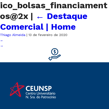
ico_bolsas_financiament
os@2x
|
←
Destaque
Comercial | Home
Thiago Almeida
|
13 de fevereiro de 2020
←
→