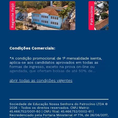
Regente Feijó
Patrocínio
Condições Comerciais:
*A condição promocional de 1ª mensalidade isenta,
aplica-se aos candidatos aprovados em todas as
formas de ingresso, exceto na prova on-line ou
agendada, que ofertam bolsas de até 50% de
desconto, ambos ingressantes no semestre vigente,
que ainda não tenham efetivado e/ou não tenham
abrir todas as condições vigentes
cancelado ou trancado sua matrícula em uma das
Instituições da Cruzeiro do Sul Educacional, no
período de um ano. Tais condições não se aplicam
aos cursos de Medicina, e também para matriculados
via FIES, Prouni e outros programas governamentais, e
Sociedade de Educação Nossa Senhora do Patrocínio LTDA ©
não se acumula com nenhuma outra campanha
2026 - Todos os direitos reservados. CNPJ Matriz:
ofertada pela Instituição.
45.466.752/0001-80 | CNPJ filial: 45.466.752/0002-61 |
Recredenciado pela Portaria Ministerial nº 774, de 26/06/2017,