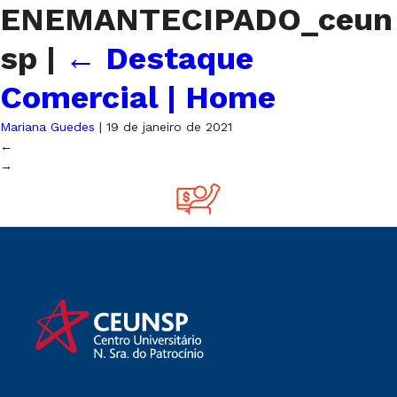
ENEMANTECIPADO_ceun
sp
|
←
Destaque
Comercial | Home
Mariana Guedes
|
19 de janeiro de 2021
←
→