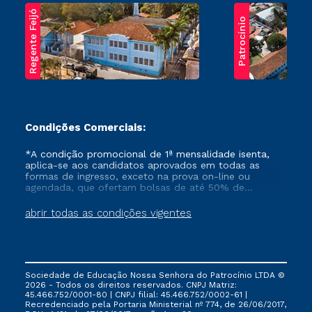
Regente Feijó
Patrocínio
Condições Comerciais:
*A condição promocional de 1ª mensalidade isenta,
aplica-se aos candidatos aprovados em todas as
formas de ingresso, exceto na prova on-line ou
agendada, que ofertam bolsas de até 50% de
desconto, ambos ingressantes no semestre vigente,
que ainda não tenham efetivado e/ou não tenham
abrir todas as condições vigentes
cancelado ou trancado sua matrícula em uma das
Instituições da Cruzeiro do Sul Educacional, no
período de um ano. Tais condições não se aplicam
aos cursos de Medicina, e também para matriculados
via FIES, Prouni e outros programas governamentais, e
Sociedade de Educação Nossa Senhora do Patrocínio LTDA ©
não se acumula com nenhuma outra campanha
2026 - Todos os direitos reservados. CNPJ Matriz:
ofertada pela Instituição.
45.466.752/0001-80 | CNPJ filial: 45.466.752/0002-61 |
Recredenciado pela Portaria Ministerial nº 774, de 26/06/2017,