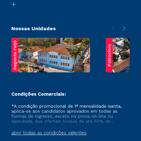
Transferência
Nossas Unidades
Regente Feijó
Patrocínio
Condições Comerciais:
*A condição promocional de 1ª mensalidade isenta,
aplica-se aos candidatos aprovados em todas as
formas de ingresso, exceto na prova on-line ou
agendada, que ofertam bolsas de até 50% de
desconto, ambos ingressantes no semestre vigente,
que ainda não tenham efetivado e/ou não tenham
abrir todas as condições vigentes
cancelado ou trancado sua matrícula em uma das