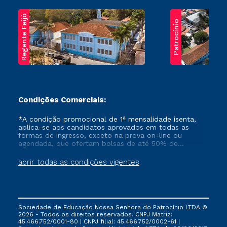
Regente Feijó
Patrocínio
Condições Comerciais:
*A condição promocional de 1ª mensalidade isenta,
aplica-se aos candidatos aprovados em todas as
formas de ingresso, exceto na prova on-line ou
agendada, que ofertam bolsas de até 50% de
desconto, ambos ingressantes no semestre vigente,
que ainda não tenham efetivado e/ou não tenham
abrir todas as condições vigentes
cancelado ou trancado sua matrícula em uma das
Instituições da Cruzeiro do Sul Educacional, no
período de um ano. Tais condições não se aplicam
aos cursos de Medicina, e também para matriculados
via FIES, Prouni e outros programas governamentais, e
Sociedade de Educação Nossa Senhora do Patrocínio LTDA ©
não se acumula com nenhuma outra campanha
2026 - Todos os direitos reservados. CNPJ Matriz:
ofertada pela Instituição.
45.466.752/0001-80 | CNPJ filial: 45.466.752/0002-61 |