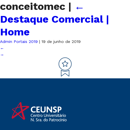
conceitomec
|
←
Destaque Comercial |
Home
Admin Portais 2019
|
19 de junho de 2019
←
→