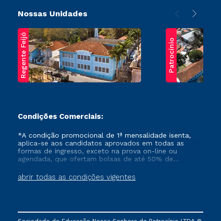
Nossas Unidades
Regente Feijó
Patrocínio
Condições Comerciais:
*A condição promocional de 1ª mensalidade isenta,
aplica-se aos candidatos aprovados em todas as
formas de ingresso, exceto na prova on-line ou
agendada, que ofertam bolsas de até 50% de
desconto, ambos ingressantes no semestre vigente,
que ainda não tenham efetivado e/ou não tenham
abrir todas as condições vigentes
cancelado ou trancado sua matrícula em uma das
Instituições da Cruzeiro do Sul Educacional, no
período de um ano. Tais condições não se aplicam
aos cursos de Medicina, e também para matriculados
via FIES, Prouni e outros programas governamentais, e