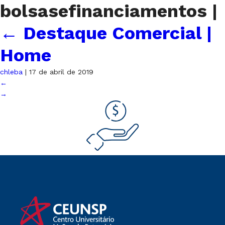
bolsasefinanciamentos
|
←
Destaque Comercial |
Home
chleba
|
17 de abril de 2019
←
→