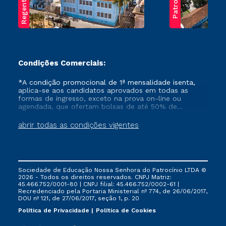
Regente Feijó
Patrocínio
Condições Comerciais:
*A condição promocional de 1ª mensalidade isenta,
aplica-se aos candidatos aprovados em todas as
formas de ingresso, exceto na prova on-line ou
agendada, que ofertam bolsas de até 50% de
desconto, ambos ingressantes no semestre vigente,
que ainda não tenham efetivado e/ou não tenham
abrir todas as condições vigentes
cancelado ou trancado sua matrícula em uma das
Instituições da Cruzeiro do Sul Educacional, no
período de um ano. Tais condições não se aplicam
aos cursos de Medicina, e também para matriculados
via FIES, Prouni e outros programas governamentais, e
Sociedade de Educação Nossa Senhora do Patrocínio LTDA ©
não se acumula com nenhuma outra campanha
2026 - Todos os direitos reservados. CNPJ Matriz:
ofertada pela Instituição.
45.466.752/0001-80 | CNPJ filial: 45.466.752/0002-61 |
Recredenciado pela Portaria Ministerial nº 774, de 26/06/2017,
DOU nº 121, de 27/06/2017, seção 1, p. 20
Política de Privacidade
Política de Cookies