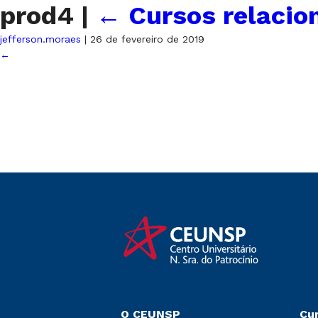
prod4
|
←
Cursos relacio
jefferson.moraes
|
26 de fevereiro de 2019
←
O CEUNSP
Cu