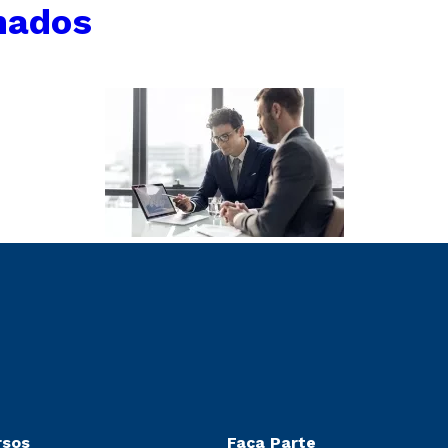
nados
rsos
Faça Parte