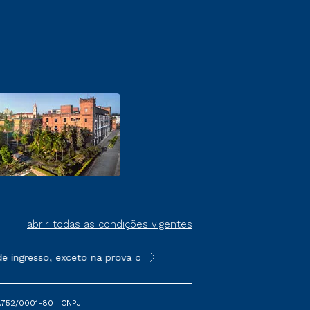
abrir todas as condições vigentes
ingresso, exceto na prova on-line ou agendada, que ofertam bol
**Semipresencial é um formato do E
.752/0001-80 | CNPJ