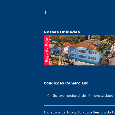
Nossas Unidades
Regente Feijó
Condições Comerciais:
poderão sofrer alterações nos períodos de rematrícula conforme 
*A condição promocional de 1ª mensalidade ise
Sociedade de Educação Nossa Senhora do Patr