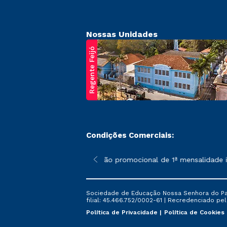
Nossas Unidades
Regente Feijó
Condições Comerciais:
poderão sofrer alterações nos períodos de rematrícula conforme 
*A condição promocional de 1ª mensalidade ise
Sociedade de Educação Nossa Senhora do Patr
filial: 45.466.752/0002-61 | Recredenciado pela
Política de Privacidade
Política de Cookies