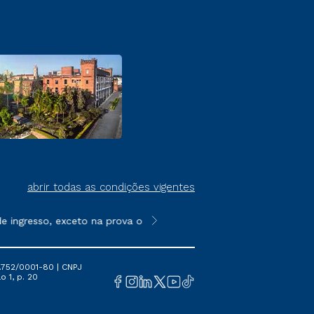
abrir todas as condições vigentes
ingresso, exceto na prova on-line ou agendada, que ofertam bol
**Semipresencial é um formato do E
.752/0001-80 | CNPJ
o 1, p. 20