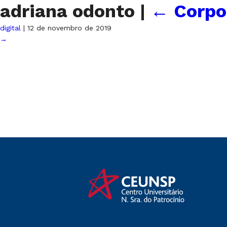
adriana odonto
|
←
Corpo
digital
|
12 de novembro de 2019
→