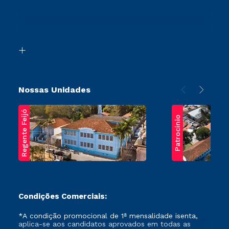
Sou Ex-Aluno
Ingresso via Enem
Canais de Atendimento
Retorne ao Curso
Acessibilidade
Segunda Graduação
Biblioteca
Transferência
Nossas Unidades
Regente Feijó
Patrocínio
Condições Comerciais:
*A condição promocional de 1ª mensalidade isenta,
aplica-se aos candidatos aprovados em todas as