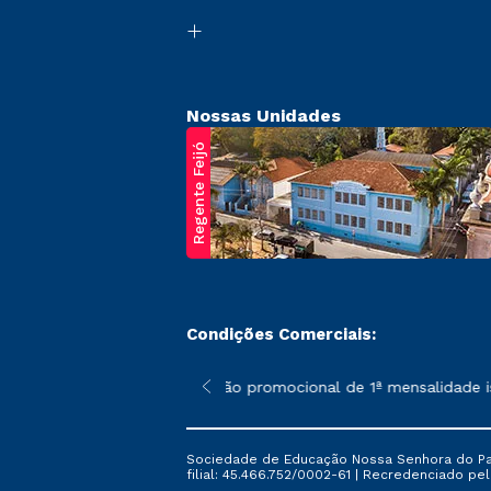
Nossas Unidades
Regente Feijó
Condições Comerciais:
poderão sofrer alterações nos períodos de rematrícula conforme 
*A condição promocional de 1ª mensalidade ise
Sociedade de Educação Nossa Senhora do Patr
filial: 45.466.752/0002-61 | Recredenciado pela