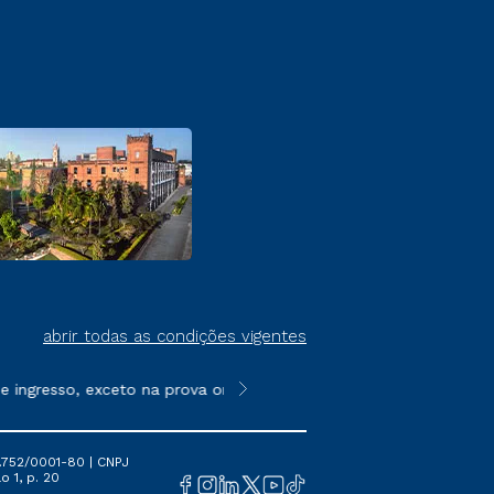
abrir todas as condições vigentes
ingresso, exceto na prova on-line ou agendada, que ofertam bol
**Semipresencial é um formato do E
.752/0001-80 | CNPJ
o 1, p. 20