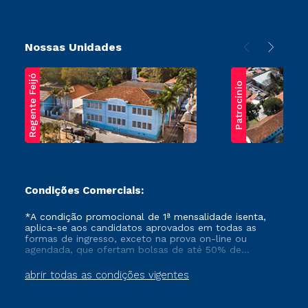
Nossas Unidades
Regente Feijó
Patrocínio
Condições Comerciais:
*A condição promocional de 1ª mensalidade isenta,
aplica-se aos candidatos aprovados em todas as
formas de ingresso, exceto na prova on-line ou
agendada, que ofertam bolsas de até 50% de
desconto, ambos ingressantes no semestre vigente,
que ainda não tenham efetivado e/ou não tenham
abrir todas as condições vigentes
cancelado ou trancado sua matrícula em uma das
Instituições da Cruzeiro do Sul Educacional, no
período de um ano. Tais condições não se aplicam