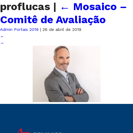
proflucas
|
←
Mosaico –
Comitê de Avaliação
Admin Portais 2019
|
26 de abril de 2019
←
→