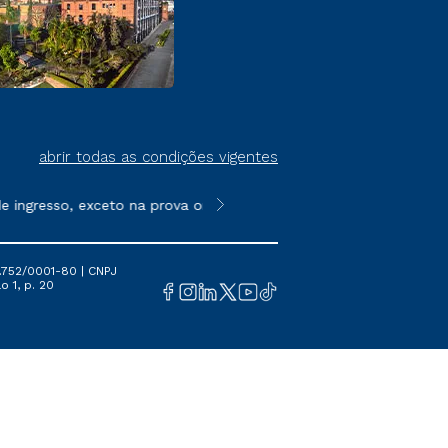
abrir todas as condições vigentes
ngresso, exceto na prova on-line ou agendada, que ofertam bols
**Semipresencial é um formato do E
.752/0001-80 | CNPJ
o 1, p. 20