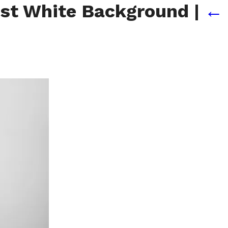
nst White Background
|
←