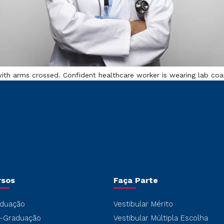
with arms crossed. Confident healthcare worker is wearing lab coa
rsos
Faça Parte
duação
Vestibular Mérito
-Graduação
Vestibular Múltipla Escolha