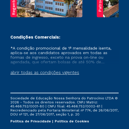
Regente Feijó
Patrocínio
Condições Comerciais:
*A condição promocional de 1ª mensalidade isenta,
aplica-se aos candidatos aprovados em todas as
formas de ingresso, exceto na prova on-line ou
agendada, que ofertam bolsas de até 50% de
desconto, ambos ingressantes no semestre vigente,
que ainda não tenham efetivado e/ou não tenham
abrir todas as condições vigentes
cancelado ou trancado sua matrícula em uma das
Instituições da Cruzeiro do Sul Educacional, no
período de um ano. Tais condições não se aplicam
aos cursos de Medicina, e também para matriculados
via FIES, Prouni e outros programas governamentais, e
Sociedade de Educação Nossa Senhora do Patrocínio LTDA ©
não se acumula com nenhuma outra campanha
2026 - Todos os direitos reservados. CNPJ Matriz:
ofertada pela Instituição.
45.466.752/0001-80 | CNPJ filial: 45.466.752/0002-61 |
Recredenciado pela Portaria Ministerial nº 774, de 26/06/2017,
DOU nº 121, de 27/06/2017, seção 1, p. 20
Política de Privacidade
Política de Cookies