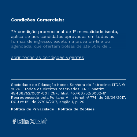
Condições Comerciais:
*A condição promocional de 1ª mensalidade isenta,
aplica-se aos candidatos aprovados em todas as
formas de ingresso, exceto na prova on-line ou
agendada, que ofertam bolsas de até 50% de
desconto, ambos ingressantes no semestre vigente,
que ainda não tenham efetivado e/ou não tenham
abrir todas as condições vigentes
cancelado ou trancado sua matrícula em uma das
Instituições da Cruzeiro do Sul Educacional, no
período de um ano. Tais condições não se aplicam
aos cursos de Medicina, e também para matriculados
via FIES, Prouni e outros programas governamentais, e
Sociedade de Educação Nossa Senhora do Patrocínio LTDA ©
não se acumula com nenhuma outra campanha
2026 - Todos os direitos reservados. CNPJ Matriz:
ofertada pela Instituição.
45.466.752/0001-80 | CNPJ filial: 45.466.752/0002-61 |
Recredenciado pela Portaria Ministerial nº 774, de 26/06/2017,
DOU nº 121, de 27/06/2017, seção 1, p. 20
Política de Privacidade
Política de Cookies