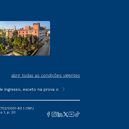
abrir todas as condições vigentes
ingresso, exceto na prova on-line ou agendada, que ofertam bol
**Semipresencial é um formato do E
.752/0001-80 | CNPJ
o 1, p. 20