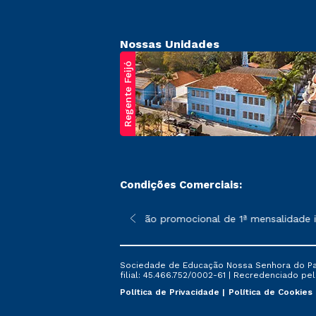
Nossas Unidades
Regente Feijó
Condições Comerciais:
poderão sofrer alterações nos períodos de rematrícula conforme 
*A condição promocional de 1ª mensalidade ise
Sociedade de Educação Nossa Senhora do Patr
filial: 45.466.752/0002-61 | Recredenciado pela
Política de Privacidade
Política de Cookies