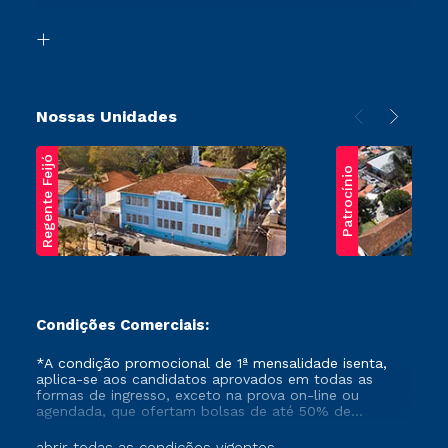
Segunda Graduação
Biblioteca
Transferência
Nossas Unidades
Regente Feijó
Patrocínio
Condições Comerciais:
*A condição promocional de 1ª mensalidade isenta,
aplica-se aos candidatos aprovados em todas as
formas de ingresso, exceto na prova on-line ou
agendada, que ofertam bolsas de até 50% de
desconto, ambos ingressantes no semestre vigente,
que ainda não tenham efetivado e/ou não tenham