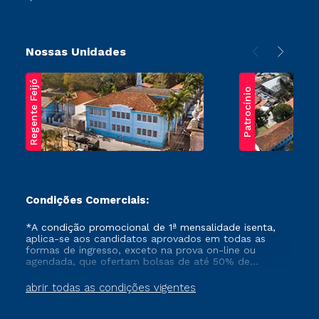
Nossas Unidades
Regente Feijó
Patrocínio
Condições Comerciais:
*A condição promocional de 1ª mensalidade isenta,
aplica-se aos candidatos aprovados em todas as
formas de ingresso, exceto na prova on-line ou
agendada, que ofertam bolsas de até 50% de
desconto, ambos ingressantes no semestre vigente,
que ainda não tenham efetivado e/ou não tenham
abrir todas as condições vigentes
cancelado ou trancado sua matrícula em uma das
Instituições da Cruzeiro do Sul Educacional, no
período de um ano. Tais condições não se aplicam