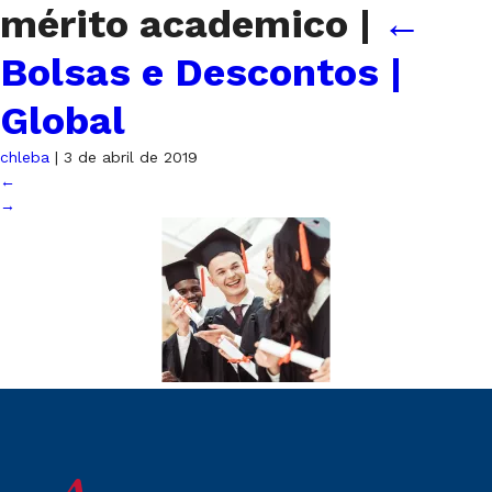
mérito academico
|
←
Bolsas e Descontos |
Global
chleba
|
3 de abril de 2019
←
→